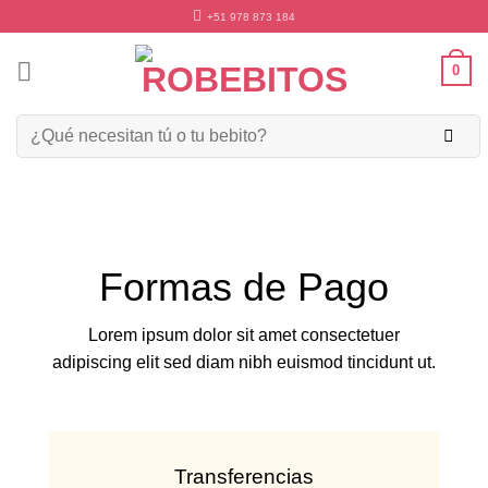
Skip
+51 978 873 184
to
content
0
Buscar
por:
Formas de Pago
Lorem ipsum dolor sit amet consectetuer
adipiscing elit sed diam nibh euismod tincidunt ut.
Transferencias