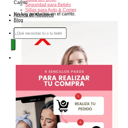
Carrito
Seguridad para Bebés
Sillas para Auto & Comer
No hay productos en el carrito.
Acerca de Nosotros
Blog
Buscar
por: