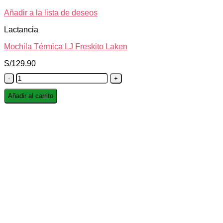
Añadir a la lista de deseos
Lactancia
Mochila Térmica LJ Freskito Laken
S/
129.90
Mochila
Térmica
LJ
Añadir al carrito
Freskito
Laken
cantidad