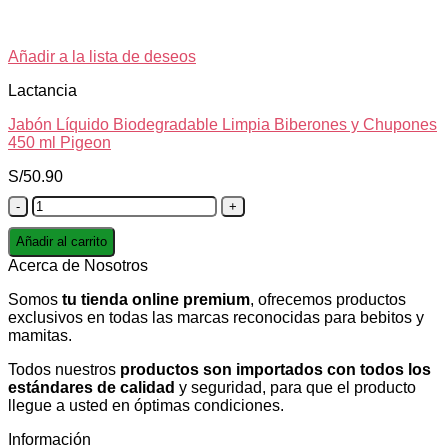
Añadir a la lista de deseos
Lactancia
Jabón Líquido Biodegradable Limpia Biberones y Chupones
450 ml Pigeon
S/
50.90
Jabón
Líquido
Biodegradable
Añadir al carrito
Limpia
Acerca de Nosotros
Biberones
y
Somos
tu tienda online premium
, ofrecemos productos
Chupones
exclusivos en todas las marcas reconocidas para bebitos y
450
mamitas.
ml
Pigeon
Todos nuestros
productos son importados con todos los
cantidad
estándares de calidad
y seguridad, para que el producto
llegue a usted en óptimas condiciones.
Información