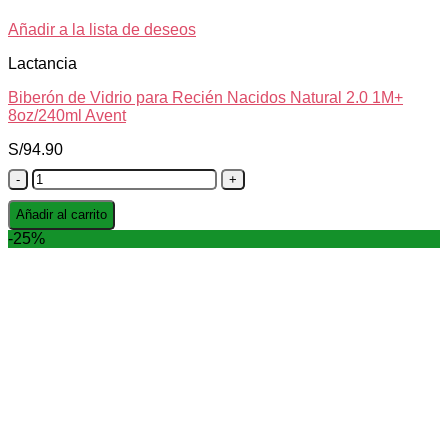
Añadir a la lista de deseos
Lactancia
Biberón de Vidrio para Recién Nacidos Natural 2.0 1M+
8oz/240ml Avent
S/
94.90
Biberón
de
Vidrio
Añadir al carrito
para
-25%
Recién
Nacidos
Natural
2.0
1M+
8oz/240ml
Avent
cantidad