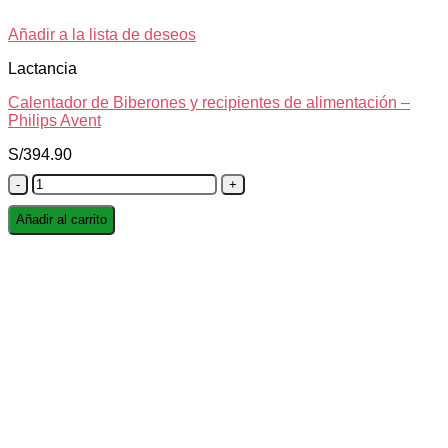
Añadir a la lista de deseos
Lactancia
Calentador de Biberones y recipientes de alimentación –
Philips Avent
S/
394.90
Calentador
de
Biberones
Añadir al carrito
y
recipientes
de
alimentación
-
Philips
Avent
cantidad