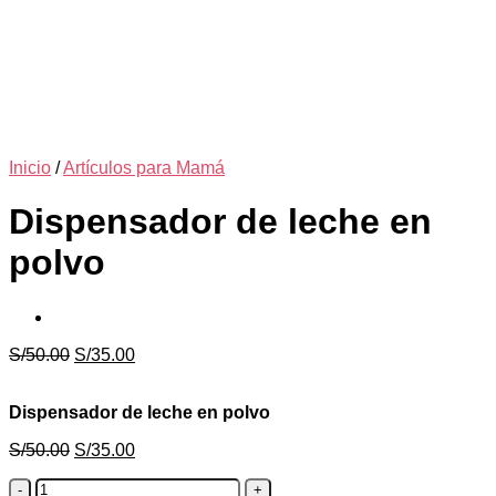
Inicio
/
Artículos para Mamá
Dispensador de leche en
polvo
El
El
S/
50.00
S/
35.00
precio
precio
original
actual
Dispensador de leche en polvo
era:
es:
S/50.00.
S/35.00.
El
El
S/
50.00
S/
35.00
precio
precio
Dispensador
original
actual