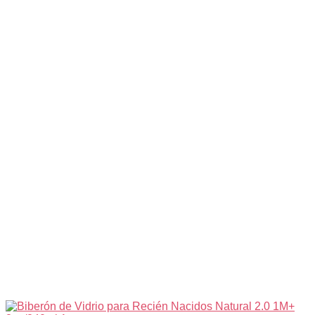
Ancha
160ml
/
5oz.1m+
Blanco
–
Pigeon
cantidad