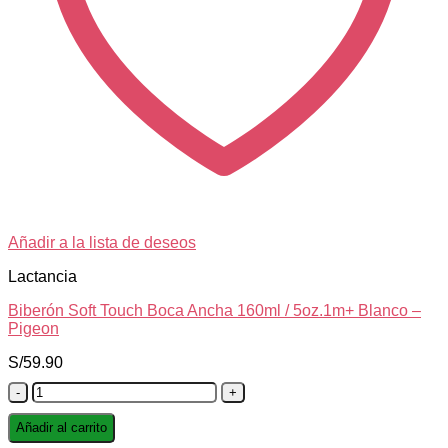
Añadir a la lista de deseos
Lactancia
Biberón Soft Touch Boca Ancha 160ml / 5oz.1m+ Blanco –
Pigeon
S/
59.90
Biberón
Soft
Touch
Añadir al carrito
Boca